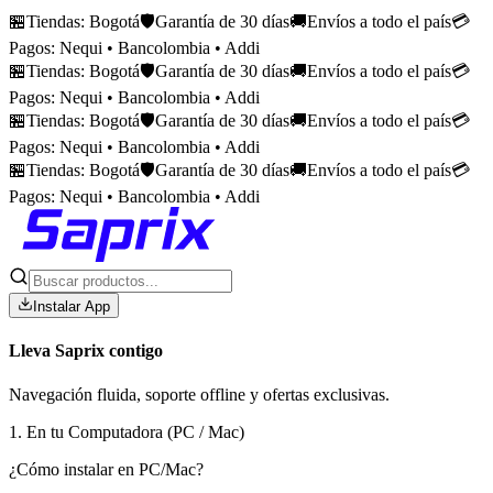
🏪
Tiendas: Bogotá
🛡️
Garantía de 30 días
🚚
Envíos a todo el país
💳
Pagos: Nequi • Bancolombia • Addi
🏪
Tiendas: Bogotá
🛡️
Garantía de 30 días
🚚
Envíos a todo el país
💳
Pagos: Nequi • Bancolombia • Addi
🏪
Tiendas: Bogotá
🛡️
Garantía de 30 días
🚚
Envíos a todo el país
💳
Pagos: Nequi • Bancolombia • Addi
🏪
Tiendas: Bogotá
🛡️
Garantía de 30 días
🚚
Envíos a todo el país
💳
Pagos: Nequi • Bancolombia • Addi
Instalar App
Lleva Saprix contigo
Navegación fluida, soporte offline y ofertas exclusivas.
1. En tu Computadora (PC / Mac)
¿Cómo instalar en PC/Mac?